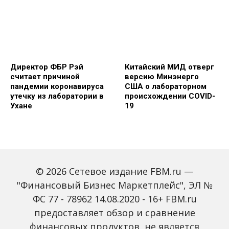
Директор ФБР Рэй
Китайский МИД отверг
считает причиной
версию Минэнерго
пандемии коронавируса
США о лабораторном
утечку из лаборатории в
происхождении COVID-
Ухане
19
© 2026 Сетевое издание FBM.ru —
"Финансовый Бизнес Маркетплейс", ЭЛ №
ФС 77 - 78962 14.08.2020 - 16+ FBM.ru
Олени могут быть
Совет ЕС
предоставляет обзор и сравнение
резервуарами старых
порекомендовал
вариантов
требовать от
финансовых продуктов, не является