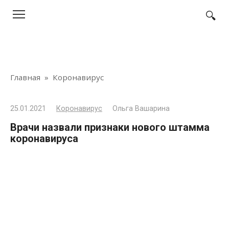
Перейти
к
контенту
Главная
»
Коронавирус
25.01.2021
Коронавирус
Ольга Вашарина
Врачи назвали признаки нового штамма
коронавируса