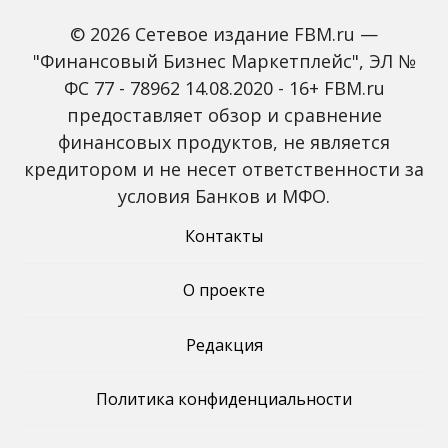
БИЗНЕС В ИНТЕРНЕТЕ
© 2026 Сетевое издание FBM.ru —
Инструкция по
"Финансовый Бизнес Маркетплейс", ЭЛ №
созданию интернет-
ФС 77 - 78962 14.08.2020 - 16+ FBM.ru
магазина в 5 этапов
предоставляет обзор и сравнение
26.09.2015
финансовых продуктов, не является
кредитором и не несет ответственности за
условия Банков и МФО.
Контакты
Навигация
Назад
1
…
26
27
по
О проекте
записям
Редакция
Политика конфиденциальности