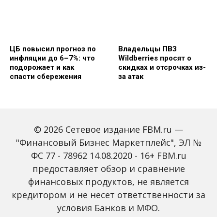
ЦБ повысил прогноз по
Владельцы ПВЗ
инфляции до 6–7%: что
Wildberries просят о
подорожает и как
скидках и отсрочках из-
спасти сбережения
за атак
© 2026 Сетевое издание FBM.ru —
"Финансовый Бизнес Маркетплейс", ЭЛ №
ФС 77 - 78962 14.08.2020 - 16+ FBM.ru
предоставляет обзор и сравнение
Объем наличных у
С 2027 года ИНН станет
россиян в июле вырос
обязательным для всех
финансовых продуктов, не является
на 43%: что стоит за
банковских счетов
кредитором и не несет ответственности за
рекордным спросом на
россиян: что изменится
банкноты
условия Банков и МФО.