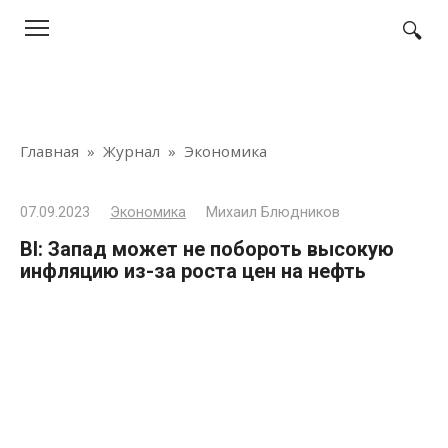
Перейти
к
контенту
Главная
»
Журнал
»
Экономика
07.09.2023
Экономика
Михаил Блюдников
BI: Запад может не побороть высокую
инфляцию из-за роста цен на нефть