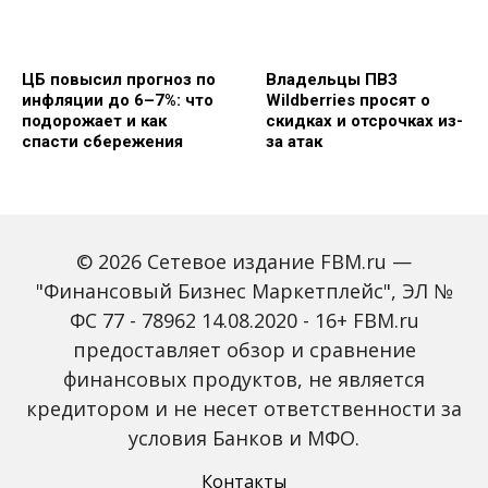
ЦБ повысил прогноз по
Владельцы ПВЗ
инфляции до 6–7%: что
Wildberries просят о
подорожает и как
скидках и отсрочках из-
спасти сбережения
за атак
© 2026 Сетевое издание FBM.ru —
"Финансовый Бизнес Маркетплейс", ЭЛ №
ФС 77 - 78962 14.08.2020 - 16+ FBM.ru
предоставляет обзор и сравнение
Объем наличных у
С 2027 года ИНН станет
россиян в июле вырос
обязательным для всех
финансовых продуктов, не является
на 43%: что стоит за
банковских счетов
кредитором и не несет ответственности за
рекордным спросом на
россиян: что изменится
банкноты
условия Банков и МФО.
Контакты