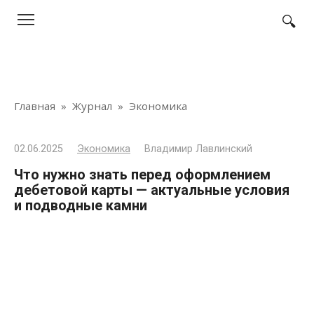
Перейти
к
контенту
Главная
»
Журнал
»
Экономика
02.06.2025
Экономика
Владимир Лавлинский
Что нужно знать перед оформлением
дебетовой карты — актуальные условия
и подводные камни