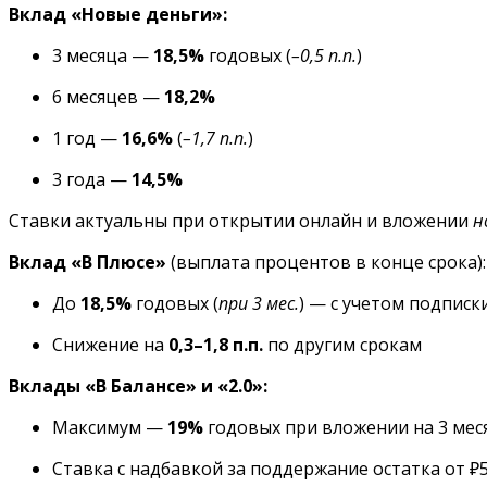
Вклад «Новые деньги»:
3 месяца —
18,5%
годовых (
–0,5 п.п.
)
6 месяцев —
18,2%
1 год —
16,6%
(
–1,7 п.п.
)
3 года —
14,5%
Ставки актуальны при открытии онлайн и вложении
н
Вклад «В Плюсе»
(выплата процентов в конце срока):
До
18,5%
годовых (
при 3 мес.
) — с учетом подписк
Снижение на
0,3–1,8 п.п.
по другим срокам
Вклады «В Балансе» и «2.0»:
Максимум —
19%
годовых при вложении на 3 меся
Ставка с надбавкой за поддержание остатка от ₽50