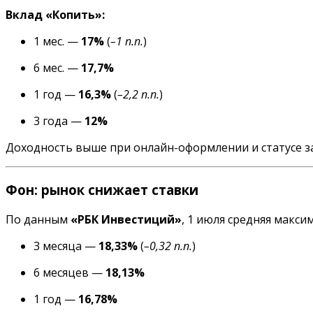
Вклад «Копить»:
1 мес. —
17%
(
–1 п.п.
)
6 мес. —
17,7%
1 год —
16,3%
(
–2,2 п.п.
)
3 года —
12%
Доходность выше при онлайн-оформлении и статусе зар
Фон: рынок снижает ставки
По данным
«РБК Инвестиций»
, 1 июля средняя макси
3 месяца —
18,33%
(
–0,32 п.п.
)
6 месяцев —
18,13%
1 год —
16,78%