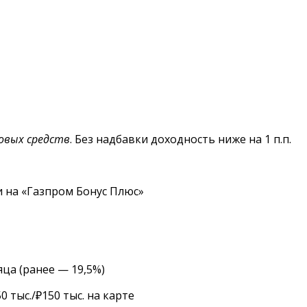
овых средств
. Без надбавки доходность ниже на 1 п.п.
и на «Газпром Бонус Плюс»
ца (ранее — 19,5%)
 тыс./₽150 тыс. на карте