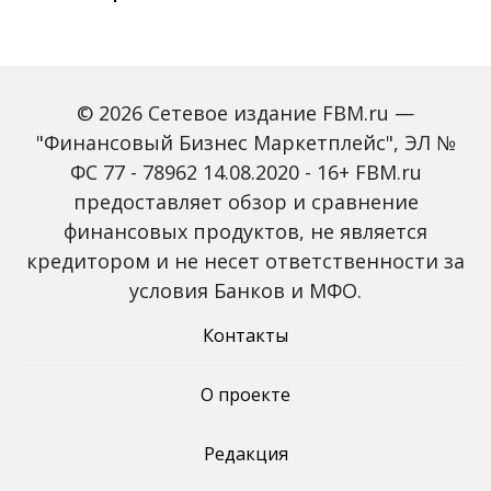
© 2026 Сетевое издание FBM.ru —
"Финансовый Бизнес Маркетплейс", ЭЛ №
ФС 77 - 78962 14.08.2020 - 16+ FBM.ru
предоставляет обзор и сравнение
Объем наличных у
С 2027 года ИНН станет
россиян в июле вырос
обязательным для всех
финансовых продуктов, не является
на 43%: что стоит за
банковских счетов
кредитором и не несет ответственности за
рекордным спросом на
россиян: что изменится
банкноты
условия Банков и МФО.
Контакты
О проекте
Редакция