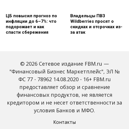
ЦБ повысил прогноз по
Владельцы ПВЗ
инфляции до 6–7%: что
Wildberries просят о
подорожает и как
скидках и отсрочках из-
спасти сбережения
за атак
© 2026 Сетевое издание FBM.ru —
"Финансовый Бизнес Маркетплейс", ЭЛ №
ФС 77 - 78962 14.08.2020 - 16+ FBM.ru
предоставляет обзор и сравнение
Объем наличных у
С 2027 года ИНН станет
россиян в июле вырос
обязательным для всех
финансовых продуктов, не является
на 43%: что стоит за
банковских счетов
кредитором и не несет ответственности за
рекордным спросом на
россиян: что изменится
банкноты
условия Банков и МФО.
Контакты