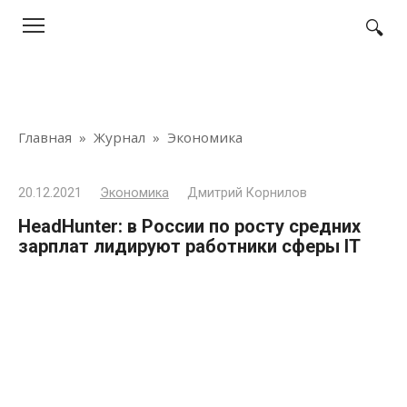
Перейти
к
контенту
Главная
»
Журнал
»
Экономика
20.12.2021
Экономика
Дмитрий Корнилов
HeadHunter: в России по росту средних
зарплат лидируют работники сферы IT