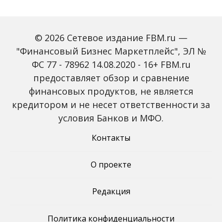
© 2026 Сетевое издание FBM.ru —
"Финансовый Бизнес Маркетплейс", ЭЛ №
ФС 77 - 78962 14.08.2020 - 16+ FBM.ru
предоставляет обзор и сравнение
Объем наличных у
С 2027 года ИНН станет
россиян в июле вырос
обязательным для всех
финансовых продуктов, не является
на 43%: что стоит за
банковских счетов
кредитором и не несет ответственности за
рекордным спросом на
россиян: что изменится
банкноты
условия Банков и МФО.
Контакты
О проекте
Редакция
Политика конфиденциальности