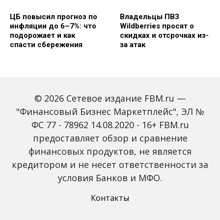
ЦБ повысил прогноз по
Владельцы ПВЗ
инфляции до 6–7%: что
Wildberries просят о
подорожает и как
скидках и отсрочках из-
спасти сбережения
за атак
© 2026 Сетевое издание FBM.ru —
"Финансовый Бизнес Маркетплейс", ЭЛ №
ФС 77 - 78962 14.08.2020 - 16+ FBM.ru
предоставляет обзор и сравнение
Объем наличных у
С 2027 года ИНН станет
россиян в июле вырос
обязательным для всех
финансовых продуктов, не является
на 43%: что стоит за
банковских счетов
кредитором и не несет ответственности за
рекордным спросом на
россиян: что изменится
банкноты
условия Банков и МФО.
Контакты