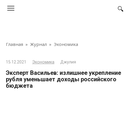
Перейти
к
контенту
Главная
»
Журнал
»
Экономика
15.12.2021
Экономика
Джулия
Эксперт Васильев: излишнее укрепление
рубля уменьшает доходы российского
бюджета