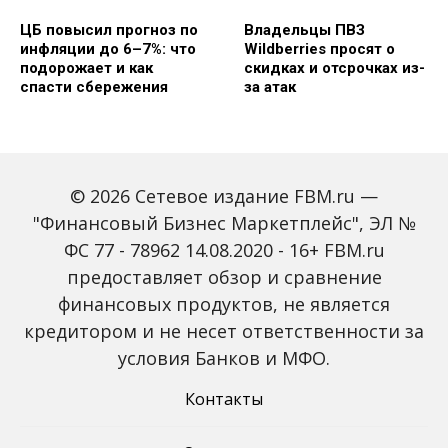
ЦБ повысил прогноз по
Владельцы ПВЗ
инфляции до 6–7%: что
Wildberries просят о
подорожает и как
скидках и отсрочках из-
спасти сбережения
за атак
© 2026 Сетевое издание FBM.ru —
"Финансовый Бизнес Маркетплейс", ЭЛ №
ФС 77 - 78962 14.08.2020 - 16+ FBM.ru
предоставляет обзор и сравнение
Объем наличных у
С 2027 года ИНН станет
россиян в июле вырос
обязательным для всех
финансовых продуктов, не является
на 43%: что стоит за
банковских счетов
кредитором и не несет ответственности за
рекордным спросом на
россиян: что изменится
банкноты
условия Банков и МФО.
Контакты