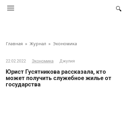
Перейти
к
контенту
Главная
»
Журнал
»
Экономика
22.02.2022
Экономика
Джулия
Юрист Гусятникова рассказала, кто
может получить служебное жилье от
государства