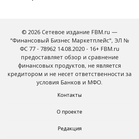
© 2026 Сетевое издание FBM.ru —
"Финансовый Бизнес Маркетплейс", ЭЛ №
ФС 77 - 78962 14.08.2020 - 16+ FBM.ru
предоставляет обзор и сравнение
Объем наличных у
С 2027 года ИНН станет
россиян в июле вырос
обязательным для всех
финансовых продуктов, не является
на 43%: что стоит за
банковских счетов
кредитором и не несет ответственности за
рекордным спросом на
россиян: что изменится
банкноты
условия Банков и МФО.
Контакты
О проекте
Редакция