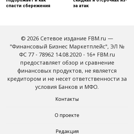
спасти сбережения
за атак
© 2026 Сетевое издание FBM.ru —
"Финансовый Бизнес Маркетплейс", ЭЛ №
ФС 77 - 78962 14.08.2020 - 16+ FBM.ru
предоставляет обзор и сравнение
Объем наличных у
С 2027 года ИНН станет
россиян в июле вырос
обязательным для всех
финансовых продуктов, не является
на 43%: что стоит за
банковских счетов
кредитором и не несет ответственности за
рекордным спросом на
россиян: что изменится
банкноты
условия Банков и МФО.
Контакты
О проекте
Редакция