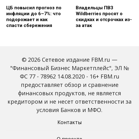
ЦБ повысил прогноз по
Владельцы ПВЗ
инфляции до 6–7%: что
Wildberries просят о
подорожает и как
скидках и отсрочках из-
спасти сбережения
за атак
© 2026 Сетевое издание FBM.ru —
"Финансовый Бизнес Маркетплейс", ЭЛ №
ФС 77 - 78962 14.08.2020 - 16+ FBM.ru
предоставляет обзор и сравнение
Объем наличных у
С 2027 года ИНН станет
россиян в июле вырос
обязательным для всех
финансовых продуктов, не является
на 43%: что стоит за
банковских счетов
кредитором и не несет ответственности за
рекордным спросом на
россиян: что изменится
банкноты
условия Банков и МФО.
Контакты