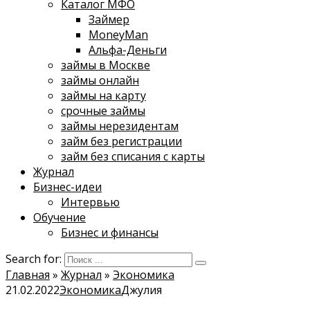
Каталог МФО
Займер
MoneyMan
Альфа-Деньги
займы в Москве
займы онлайн
займы на карту
срочные займы
займы нерезидентам
займ без регистрации
займ без списания с карты
Журнал
Бизнес-идеи
Интервью
Обучение
Бизнес и финансы
Search for:
Главная
»
Журнал
»
Экономика
21.02.2022
Экономика
Джулия