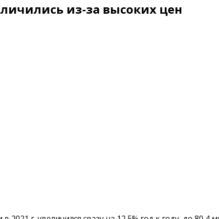
еличились из-за высоких цен
2021 г. увеличился сразу на 12,5% год к году, до 80,4 м