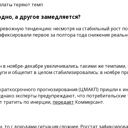
рплаты теряют темп
одно, а другое замедляется?
тревожную тенденцию: несмотря на стабильный рост по
зафиксировали первое за полтора года снижение реальн
н в ноябре-декабре увеличивались такими же темпами
луги и общепит в целом стабилизировались: в ноябре пр
краткосрочного прогнозирования (ЦМАКП) пришли к ины
 Однако эксперты предупреждают, что потребительски
т тратить по инерции,
передает
Коммерсант.
, то с доходами ситуация сложнее. Росстат зафиксирова