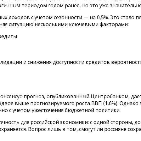
гичным периодом годом ранее, но это уже значительно 
 доходов с учетом сезонности — на 0,5%. Это стало п
сняя ситуацию несколькими ключевыми факторами:
кредиты
лидации и снижения доступности кредитов вероятност
консенсус-прогноз, опубликованный Центробанком, дает
вдвое выше прогнозируемого роста ВВП (1,6%). Однако 
но с учетом ужесточения бюджетной политики.
рочность для российской экономики: с одной стороны, 
охраняется. Вопрос лишь в том, смогут ли россияне со