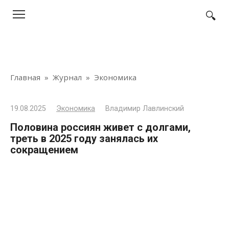
Перейти
к
контенту
Главная
»
Журнал
»
Экономика
19.08.2025
Экономика
Владимир Лавлинский
Половина россиян живет с долгами,
треть в 2025 году занялась их
сокращением