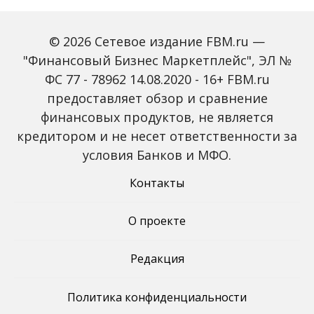
© 2026 Сетевое издание FBM.ru —
"Финансовый Бизнес Маркетплейс", ЭЛ №
ФС 77 - 78962 14.08.2020 - 16+ FBM.ru
предоставляет обзор и сравнение
Объем наличных у
С 2027 года ИНН станет
россиян в июле вырос
обязательным для всех
финансовых продуктов, не является
на 43%: что стоит за
банковских счетов
кредитором и не несет ответственности за
рекордным спросом на
россиян: что изменится
банкноты
условия Банков и МФО.
Контакты
О проекте
Редакция
Политика конфиденциальности