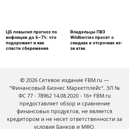
ЦБ повысил прогноз по
Владельцы ПВЗ
инфляции до 6–7%: что
Wildberries просят о
подорожает и как
скидках и отсрочках из-
спасти сбережения
за атак
© 2026 Сетевое издание FBM.ru —
"Финансовый Бизнес Маркетплейс", ЭЛ №
ФС 77 - 78962 14.08.2020 - 16+ FBM.ru
предоставляет обзор и сравнение
Объем наличных у
С 2027 года ИНН станет
россиян в июле вырос
обязательным для всех
финансовых продуктов, не является
на 43%: что стоит за
банковских счетов
кредитором и не несет ответственности за
рекордным спросом на
россиян: что изменится
банкноты
условия Банков и МФО.