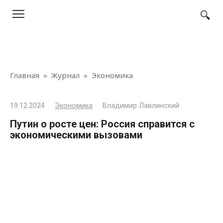
Перейти
к
контенту
Главная
»
Журнал
»
Экономика
19.12.2024
Экономика
Владимир Лавлинский
Путин о росте цен: Россия справится с
экономическими вызовами