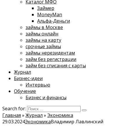
Каталог МФО
Займер
MoneyMan
Альфа-Деньги
займы в Москве
займы онлайн
займы на карту
срочные займы
займы нерезидентам
займ без регистрации
займ без списания с карты
Журнал
Бизнес-идеи
Интервью
Обучение
Бизнес и финансы
Search for:
Главная
»
Журнал
»
Экономика
29.03.2024
Экономика
Владимир Лавлинский