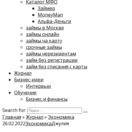
Каталог МФО
Займер
MoneyMan
Альфа-Деньги
займы в Москве
займы онлайн
займы на карту
срочные займы
займы нерезидентам
займ без регистрации
займ без списания с карты
Журнал
Бизнес-идеи
Интервью
Обучение
Бизнес и финансы
Search for:
Главная
»
Журнал
»
Экономика
26.02.2022
Экономика
Джулия