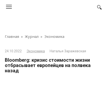
Перейти
к
контенту
Главная
»
Журнал
»
Экономика
24.10.2022
Экономика
Наталья Заражевская
Вloomberg: кризис стоимости жизни
отбрасывает европейцев на полвека
назад