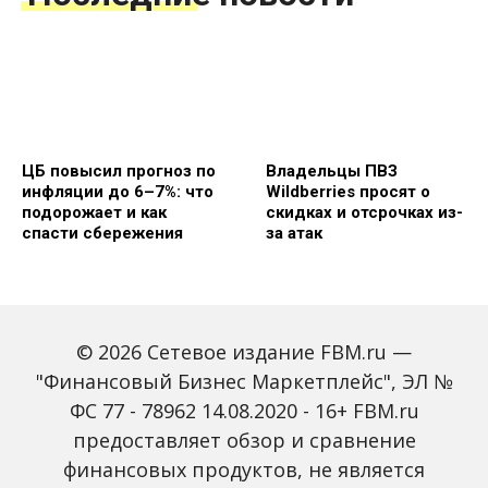
ЦБ повысил прогноз по
Владельцы ПВЗ
инфляции до 6–7%: что
Wildberries просят о
подорожает и как
скидках и отсрочках из-
спасти сбережения
за атак
© 2026 Сетевое издание FBM.ru —
"Финансовый Бизнес Маркетплейс", ЭЛ №
ФС 77 - 78962 14.08.2020 - 16+ FBM.ru
предоставляет обзор и сравнение
Объем наличных у
С 2027 года ИНН станет
россиян в июле вырос
обязательным для всех
финансовых продуктов, не является
на 43%: что стоит за
банковских счетов