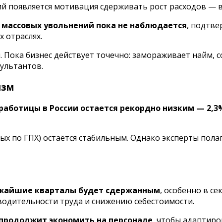
ий появляется мотивация сдерживать рост расходов — в 
,
массовых увольнений пока не наблюдается
, подтв
 отраслях.
я. Пока бизнес действует точечно: замораживает найм
сультантов.
изм
работицы в России остается рекордно низким — 2,3
ых по ГПХ) остаётся стабильным. Однако эксперты пол
ижайшие кварталы будет сдержанным
, особенно в с
одительности труда и снижению себестоимости.
 продолжит экономить на персонале
, чтобы адаптиро