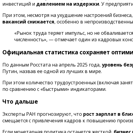
инвестиций и
давлением на издержки
. У предприят
При этом, несмотря на ухудшение настроений бизнеса
вакансий снижается
, особенно в непроизводственных
«Рынок труда теряет импульс, но не обваливаетс
численность», — отмечает один из кадровых кон
Официальная статистика сохраняет оптим
По данным Росстата на апрель 2025 года,
уровень без
Путин, назвав ее одной из лучших в мире.
При этом количество трудоустроенных (включая занят
по сравнению с «быстрыми» индикаторами.
Что дальше
Эксперты РАН прогнозируют, что
рост зарплат в бл
смещается с привлечения кадров к повышению произв
Если монетарная политика останется жесткой,
бизнес