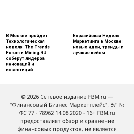
В Москве пройдет
Евразийская Неделя
Технологическая
Маркетинга в Москве:
неделя: The Trends
новые идеи, тренды и
Forum и Mining.RU
лучшие кейсы
соберут лидеров
инноваций и
инвестиций
© 2026 Сетевое издание FBM.ru —
"Финансовый Бизнес Маркетплейс", ЭЛ №
ФС 77 - 78962 14.08.2020 - 16+ FBM.ru
предоставляет обзор и сравнение
Global Tech Forum: как
Trendsetters: как Media
финансовых продуктов, не является
ИИ меняет бизнес и
4.0 меняет правила