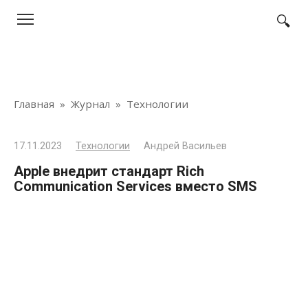
Перейти
к
контенту
Главная
»
Журнал
»
Технологии
17.11.2023
Технологии
Андрей Васильев
Apple внедрит стандарт Rich
Communication Services вместо SMS