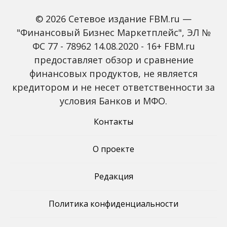
© 2026 Сетевое издание FBM.ru —
"Финансовый Бизнес Маркетплейс", ЭЛ №
ФС 77 - 78962 14.08.2020 - 16+ FBM.ru
предоставляет обзор и сравнение
Global Tech Forum: как
Trendsetters: как Media
финансовых продуктов, не является
ИИ меняет бизнес и
4.0 меняет правила
кредитором и не несет ответственности за
открывает новые
игры в медиаиндустрии
профессии
условия Банков и МФО.
Контакты
О проекте
Редакция
Политика конфиденциальности