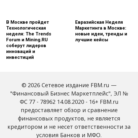
В Москве пройдет
Евразийская Неделя
Технологическая
Маркетинга в Москве:
неделя: The Trends
новые идеи, тренды и
Forum и Mining.RU
лучшие кейсы
соберут лидеров
инноваций и
инвестиций
© 2026 Сетевое издание FBM.ru —
"Финансовый Бизнес Маркетплейс", ЭЛ №
ФС 77 - 78962 14.08.2020 - 16+ FBM.ru
предоставляет обзор и сравнение
Global Tech Forum: как
Trendsetters: как Media
финансовых продуктов, не является
ИИ меняет бизнес и
4.0 меняет правила
кредитором и не несет ответственности за
открывает новые
игры в медиаиндустрии
профессии
условия Банков и МФО.