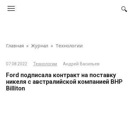
Перейти
к
контенту
Главная
»
Журнал
»
Технологии
07.08.2022
Технологии
Андрей Васильев
Ford подписала контракт на поставку
никеля с австралийской компанией BHP
Billiton