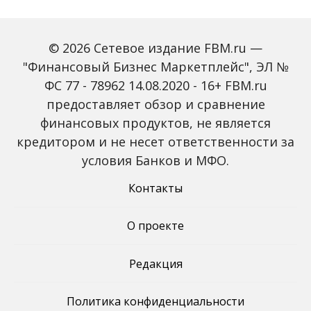
© 2026 Сетевое издание FBM.ru —
"Финансовый Бизнес Маркетплейс", ЭЛ №
ФС 77 - 78962 14.08.2020 - 16+ FBM.ru
предоставляет обзор и сравнение
Global Tech Forum: как
Trendsetters: как Media
финансовых продуктов, не является
ИИ меняет бизнес и
4.0 меняет правила
кредитором и не несет ответственности за
открывает новые
игры в медиаиндустрии
профессии
условия Банков и МФО.
Контакты
О проекте
Редакция
Политика конфиденциальности