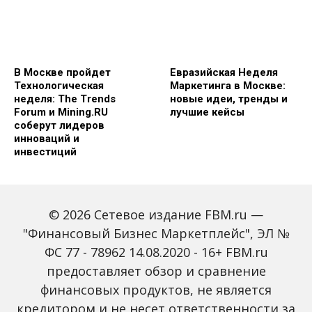
В Москве пройдет
Евразийская Неделя
Технологическая
Маркетинга в Москве:
неделя: The Trends
новые идеи, тренды и
Forum и Mining.RU
лучшие кейсы
соберут лидеров
инноваций и
инвестиций
© 2026 Сетевое издание FBM.ru —
"Финансовый Бизнес Маркетплейс", ЭЛ №
ФС 77 - 78962 14.08.2020 - 16+ FBM.ru
предоставляет обзор и сравнение
Global Tech Forum: как
Trendsetters: как Media
финансовых продуктов, не является
ИИ меняет бизнес и
4.0 меняет правила
кредитором и не несет ответственности за
открывает новые
игры в медиаиндустрии