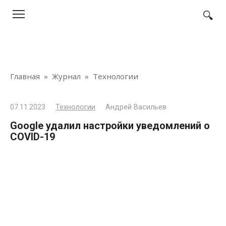
Перейти
к
контенту
Главная
»
Журнал
»
Технологии
07.11.2023
Технологии
Андрей Васильев
Google удалил настройки уведомлений о
COVID-19