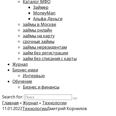
Каталог МФО
Займер
MoneyMan
Альфа-Деньги
займы в Москве
займы онлайн
займы на карту
срочные займы
займы нерезидентам
займ без регистрации
займ без списания с карты
Журнал
Бизнес-идеи
Интервью
Обучение
Бизнес и финансы
Search for:
Главная
»
Журнал
»
Технологии
11.01.2022
Технологии
Дмитрий Корнилов