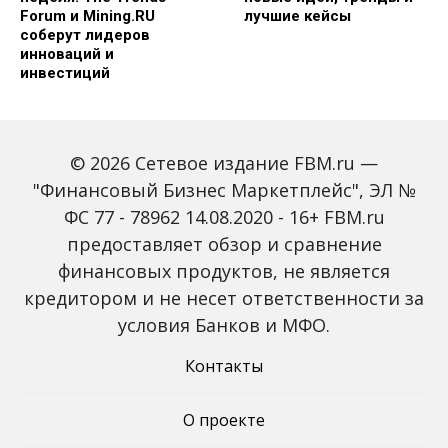
Forum и Mining.RU
лучшие кейсы
соберут лидеров
инноваций и
инвестиций
© 2026 Сетевое издание FBM.ru —
"Финансовый Бизнес Маркетплейс", ЭЛ №
ФС 77 - 78962 14.08.2020 - 16+ FBM.ru
предоставляет обзор и сравнение
Global Tech Forum: как
Trendsetters: как Media
финансовых продуктов, не является
ИИ меняет бизнес и
4.0 меняет правила
кредитором и не несет ответственности за
открывает новые
игры в медиаиндустрии
профессии
условия Банков и МФО.
Контакты
О проекте