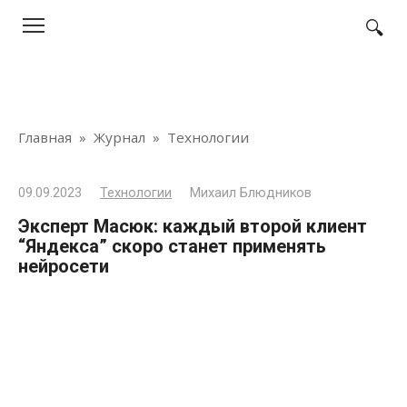
Перейти
к
контенту
Главная
»
Журнал
»
Технологии
09.09.2023
Технологии
Михаил Блюдников
Эксперт Масюк: каждый второй клиент
“Яндекса” скоро станет применять
нейросети