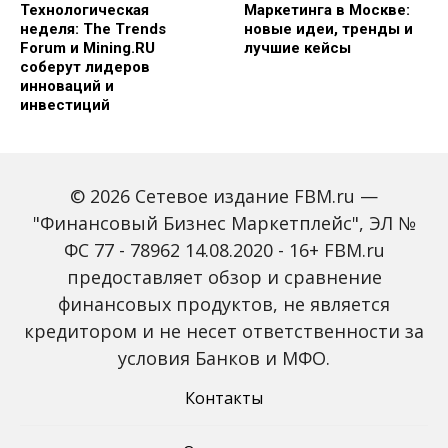
Технологическая
Маркетинга в Москве:
неделя: The Trends
новые идеи, тренды и
Forum и Mining.RU
лучшие кейсы
соберут лидеров
инноваций и
инвестиций
© 2026 Сетевое издание FBM.ru —
"Финансовый Бизнес Маркетплейс", ЭЛ №
ФС 77 - 78962 14.08.2020 - 16+ FBM.ru
предоставляет обзор и сравнение
Global Tech Forum: как
Trendsetters: как Media
финансовых продуктов, не является
ИИ меняет бизнес и
4.0 меняет правила
кредитором и не несет ответственности за
открывает новые
игры в медиаиндустрии
профессии
условия Банков и МФО.
Контакты