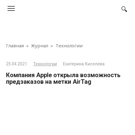
Перейти
к
контенту
Главная
»
Журнал
»
Технологии
25.04.2021
Технологии
Екатерина Киселева
Компания Apple открыла возможность
предзаказов на метки AirTag