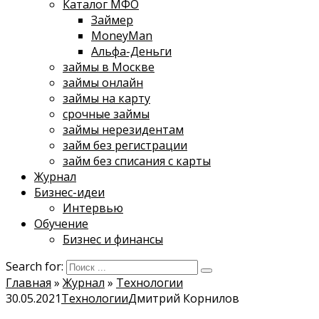
Каталог МФО
Займер
MoneyMan
Альфа-Деньги
займы в Москве
займы онлайн
займы на карту
срочные займы
займы нерезидентам
займ без регистрации
займ без списания с карты
Журнал
Бизнес-идеи
Интервью
Обучение
Бизнес и финансы
Search for:
Главная
»
Журнал
»
Технологии
30.05.2021
Технологии
Дмитрий Корнилов