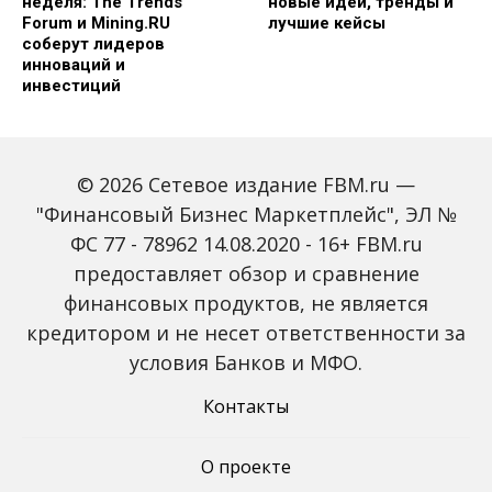
неделя: The Trends
новые идеи, тренды и
Forum и Mining.RU
лучшие кейсы
соберут лидеров
инноваций и
инвестиций
© 2026 Сетевое издание FBM.ru —
"Финансовый Бизнес Маркетплейс", ЭЛ №
ФС 77 - 78962 14.08.2020 - 16+ FBM.ru
предоставляет обзор и сравнение
Global Tech Forum: как
Trendsetters: как Media
финансовых продуктов, не является
ИИ меняет бизнес и
4.0 меняет правила
кредитором и не несет ответственности за
открывает новые
игры в медиаиндустрии
профессии
условия Банков и МФО.
Контакты
О проекте