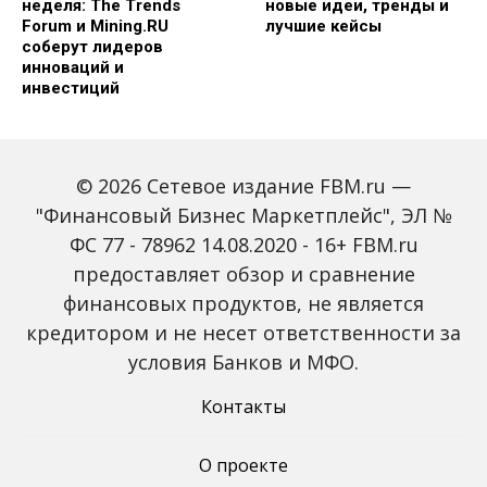
неделя: The Trends
новые идеи, тренды и
Forum и Mining.RU
лучшие кейсы
соберут лидеров
инноваций и
инвестиций
© 2026 Сетевое издание FBM.ru —
"Финансовый Бизнес Маркетплейс", ЭЛ №
ФС 77 - 78962 14.08.2020 - 16+ FBM.ru
предоставляет обзор и сравнение
Global Tech Forum: как
Trendsetters: как Media
финансовых продуктов, не является
ИИ меняет бизнес и
4.0 меняет правила
кредитором и не несет ответственности за
открывает новые
игры в медиаиндустрии
профессии
условия Банков и МФО.
Контакты
О проекте