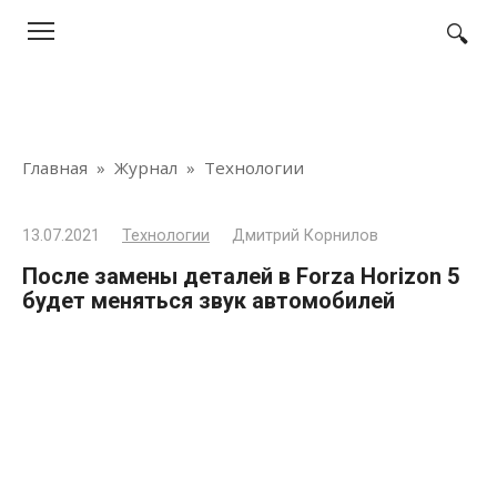
Перейти
к
контенту
Главная
»
Журнал
»
Технологии
13.07.2021
Технологии
Дмитрий Корнилов
После замены деталей в Forza Horizon 5
будет меняться звук автомобилей