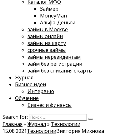
Каталог МФО
Займер
MoneyMan
Альфа-Деньги
займы в Москве
займы онлайн
займы на карту
срочные займы
займы нерезидентам
займ без регистрации
займ без списания с карты
Журнал
Бизнес-идеи
Интервью
Обучение
Бизнес и финансы
Search for:
Главная
»
Журнал
»
Технологии
15.08.2021
Технологии
Виктория Михнова