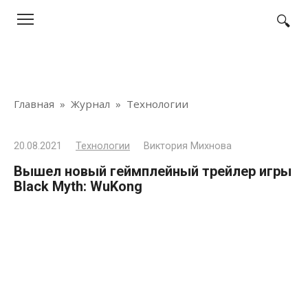
Перейти
к
контенту
Главная
»
Журнал
»
Технологии
20.08.2021
Технологии
Виктория Михнова
Вышел новый геймплейный трейлер игры
Black Myth: WuKong