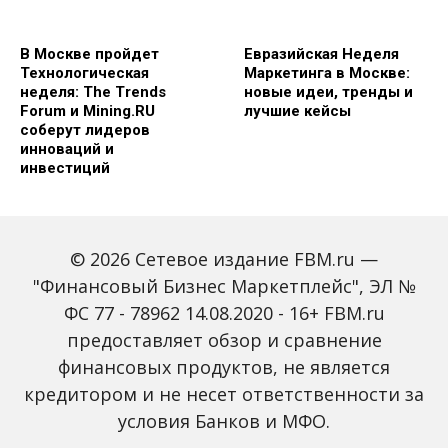
В Москве пройдет
Евразийская Неделя
Технологическая
Маркетинга в Москве:
неделя: The Trends
новые идеи, тренды и
Forum и Mining.RU
лучшие кейсы
соберут лидеров
инноваций и
инвестиций
© 2026 Сетевое издание FBM.ru —
"Финансовый Бизнес Маркетплейс", ЭЛ №
ФС 77 - 78962 14.08.2020 - 16+ FBM.ru
предоставляет обзор и сравнение
Global Tech Forum: как
Trendsetters: как Media
финансовых продуктов, не является
ИИ меняет бизнес и
4.0 меняет правила
кредитором и не несет ответственности за
открывает новые
игры в медиаиндустрии
профессии
условия Банков и МФО.