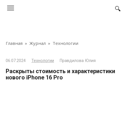
Перейти
к
контенту
Главная
»
Журнал
»
Технологии
06.07.2024
Технологии
Правдилова Юлия
Раскрыты стоимость и характеристики
нового iPhone 16 Pro