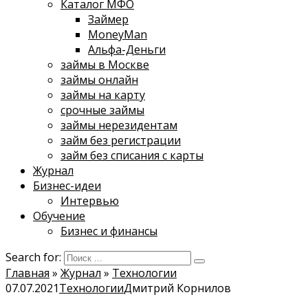
Каталог МФО
Займер
MoneyMan
Альфа-Деньги
займы в Москве
займы онлайн
займы на карту
срочные займы
займы нерезидентам
займ без регистрации
займ без списания с карты
Журнал
Бизнес-идеи
Интервью
Обучение
Бизнес и финансы
Search for:
Главная
»
Журнал
»
Технологии
07.07.2021
Технологии
Дмитрий Корнилов