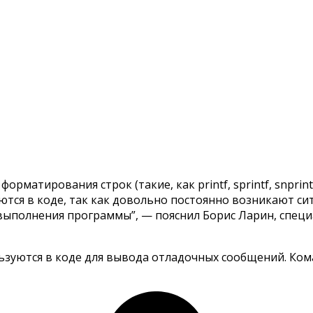
рматирования строк (такие, как printf, sprintf, snprin
тся в коде, так как довольно постоянно возникают сит
 выполнения программы”, — пояснил Борис Ларин, спец
ьзуются в коде для вывода отладочных сообщений. Ком