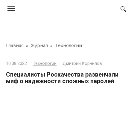
Перейти
к
контенту
Главная
»
Журнал
»
Технологии
10.08.2022
Технологии
Дмитрий Корнилов
Специалисты Роскачества развенчали
миф о надежности сложных паролей