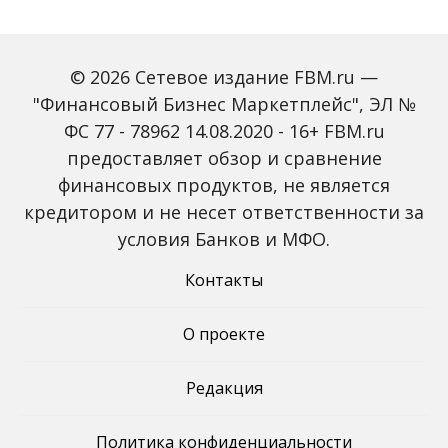
© 2026 Сетевое издание FBM.ru —
"Финансовый Бизнес Маркетплейс", ЭЛ №
ФС 77 - 78962 14.08.2020 - 16+ FBM.ru
предоставляет обзор и сравнение
Global Tech Forum: как
Trendsetters: как Media
финансовых продуктов, не является
ИИ меняет бизнес и
4.0 меняет правила
кредитором и не несет ответственности за
открывает новые
игры в медиаиндустрии
профессии
условия Банков и МФО.
Контакты
О проекте
Редакция
Политика конфиденциальности