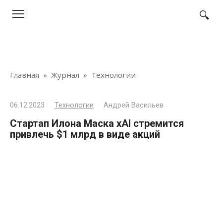
Перейти
к
контенту
Главная
»
Журнал
»
Технологии
06.12.2023
Технологии
Андрей Васильев
Стартап Илона Маска xAI стремится
привлечь $1 млрд в виде акций