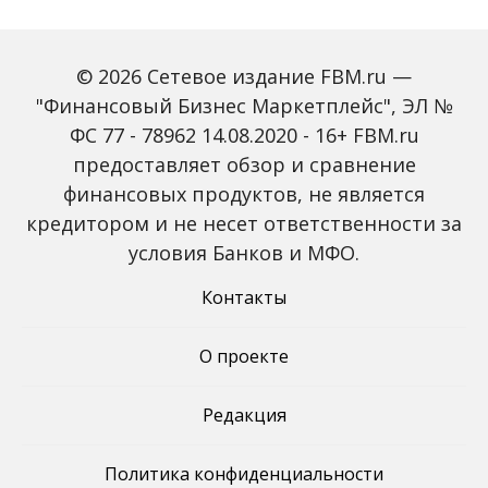
© 2026 Сетевое издание FBM.ru —
"Финансовый Бизнес Маркетплейс", ЭЛ №
ФС 77 - 78962 14.08.2020 - 16+ FBM.ru
предоставляет обзор и сравнение
Global Tech Forum: как
Trendsetters: как Media
финансовых продуктов, не является
ИИ меняет бизнес и
4.0 меняет правила
кредитором и не несет ответственности за
открывает новые
игры в медиаиндустрии
профессии
условия Банков и МФО.
Контакты
О проекте
Редакция
Политика конфиденциальности