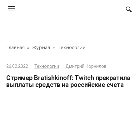
Перейти
к
контенту
Главная
»
Журнал
»
Технологии
26.02.2022
Технологии
Дмитрий Корнилов
Стример Bratishkinoff: Twitch прекратила
выплаты средств на российские счета