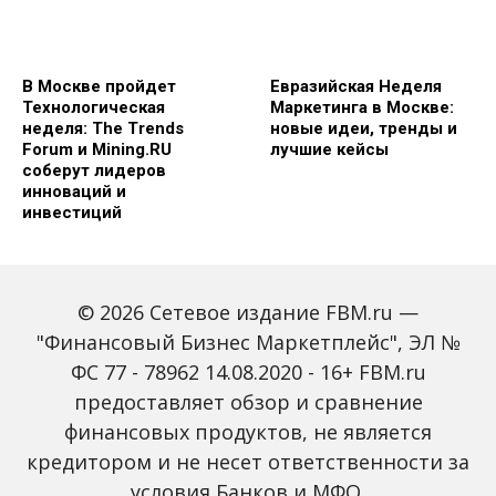
В Москве пройдет
Евразийская Неделя
Технологическая
Маркетинга в Москве:
неделя: The Trends
новые идеи, тренды и
Forum и Mining.RU
лучшие кейсы
соберут лидеров
инноваций и
инвестиций
© 2026 Сетевое издание FBM.ru —
"Финансовый Бизнес Маркетплейс", ЭЛ №
ФС 77 - 78962 14.08.2020 - 16+ FBM.ru
предоставляет обзор и сравнение
Global Tech Forum: как
Trendsetters: как Media
финансовых продуктов, не является
ИИ меняет бизнес и
4.0 меняет правила
кредитором и не несет ответственности за
открывает новые
игры в медиаиндустрии
профессии
условия Банков и МФО.