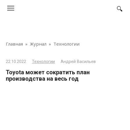
Перейти
к
контенту
Главная
»
Журнал
»
Технологии
22.10.2022
Технологии
Андрей Васильев
Toyota может сократить план
производства на весь год