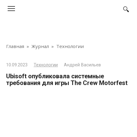
Перейти
к
контенту
Главная
»
Журнал
»
Технологии
10.09.2023
Технологии
Андрей Васильев
Ubisoft опубликовала системные
требования для игры The Crew Motorfest