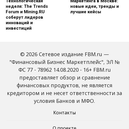
Технологическая
Маркетинга в Москве:
неделя: The Trends
новые идеи, тренды и
Forum и Mining.RU
лучшие кейсы
соберут лидеров
инноваций и
инвестиций
© 2026 Сетевое издание FBM.ru —
"Финансовый Бизнес Маркетплейс", ЭЛ №
ФС 77 - 78962 14.08.2020 - 16+ FBM.ru
предоставляет обзор и сравнение
Global Tech Forum: как
Trendsetters: как Media
финансовых продуктов, не является
ИИ меняет бизнес и
4.0 меняет правила
кредитором и не несет ответственности за
открывает новые
игры в медиаиндустрии
профессии
условия Банков и МФО.
Контакты
О проекте