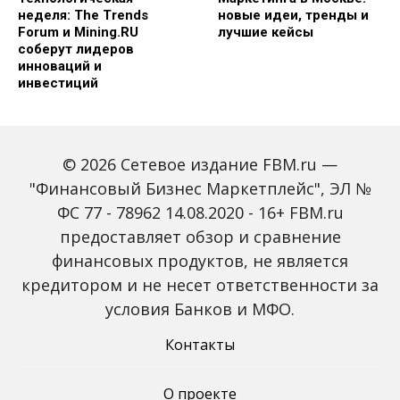
неделя: The Trends
новые идеи, тренды и
Forum и Mining.RU
лучшие кейсы
соберут лидеров
инноваций и
инвестиций
© 2026 Сетевое издание FBM.ru —
"Финансовый Бизнес Маркетплейс", ЭЛ №
ФС 77 - 78962 14.08.2020 - 16+ FBM.ru
предоставляет обзор и сравнение
Global Tech Forum: как
Trendsetters: как Media
финансовых продуктов, не является
ИИ меняет бизнес и
4.0 меняет правила
кредитором и не несет ответственности за
открывает новые
игры в медиаиндустрии
профессии
условия Банков и МФО.
Контакты
О проекте