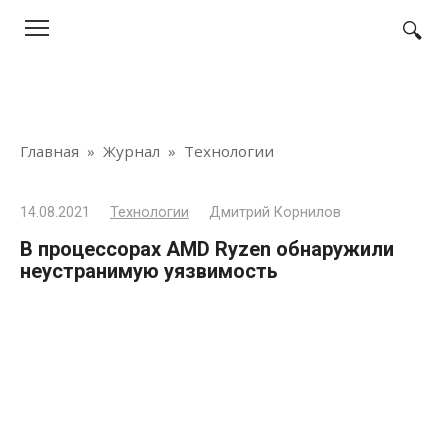
Перейти
к
контенту
Главная
»
Журнал
»
Технологии
14.08.2021
Технологии
Дмитрий Корнилов
В процессорах AMD Ryzen обнаружили
неустранимую уязвимость