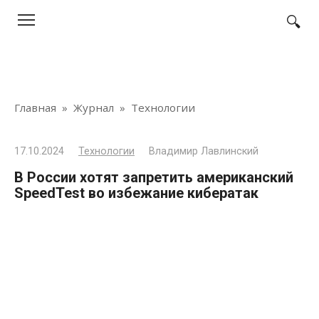
Перейти
к
контенту
Главная
»
Журнал
»
Технологии
17.10.2024
Технологии
Владимир Лавлинский
В России хотят запретить американский
SpeedTest во избежание кибератак