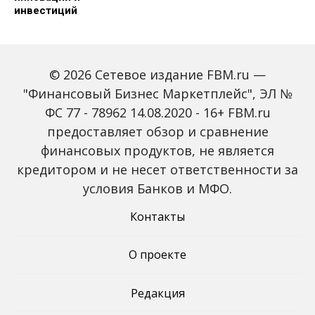
инвестиций
© 2026 Сетевое издание FBM.ru —
"Финансовый Бизнес Маркетплейс", ЭЛ №
ФС 77 - 78962 14.08.2020 - 16+ FBM.ru
предоставляет обзор и сравнение
Global Tech Forum: как
Trendsetters: как Media
финансовых продуктов, не является
ИИ меняет бизнес и
4.0 меняет правила
кредитором и не несет ответственности за
открывает новые
игры в медиаиндустрии
профессии
условия Банков и МФО.
Контакты
О проекте
Редакция