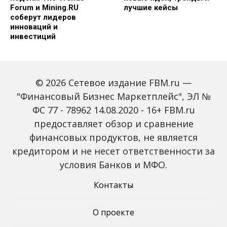
Forum и Mining.RU
лучшие кейсы
соберут лидеров
инноваций и
инвестиций
© 2026 Сетевое издание FBM.ru —
"Финансовый Бизнес Маркетплейс", ЭЛ №
ФС 77 - 78962 14.08.2020 - 16+ FBM.ru
предоставляет обзор и сравнение
Global Tech Forum: как
Trendsetters: как Media
финансовых продуктов, не является
ИИ меняет бизнес и
4.0 меняет правила
кредитором и не несет ответственности за
открывает новые
игры в медиаиндустрии
профессии
условия Банков и МФО.
Контакты
О проекте