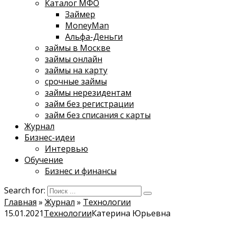
Каталог МФО
Займер
MoneyMan
Альфа-Деньги
займы в Москве
займы онлайн
займы на карту
срочные займы
займы нерезидентам
займ без регистрации
займ без списания с карты
Журнал
Бизнес-идеи
Интервью
Обучение
Бизнес и финансы
Search for:
Главная
»
Журнал
»
Технологии
15.01.2021
Технологии
Катерина Юрьевна