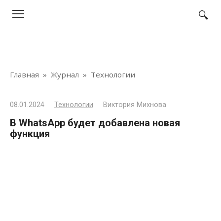
Перейти
к
контенту
Главная
»
Журнал
»
Технологии
08.01.2024
Технологии
Виктория Михнова
В WhatsApp будет добавлена новая
функция