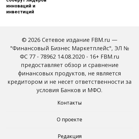
соберут лидеров
инноваций и
инвестиций
© 2026 Сетевое издание FBM.ru —
"Финансовый Бизнес Маркетплейс", ЭЛ №
ФС 77 - 78962 14.08.2020 - 16+ FBM.ru
предоставляет обзор и сравнение
Global Tech Forum: как
Trendsetters: как Media
финансовых продуктов, не является
ИИ меняет бизнес и
4.0 меняет правила
кредитором и не несет ответственности за
открывает новые
игры в медиаиндустрии
профессии
условия Банков и МФО.
Контакты
О проекте
Редакция